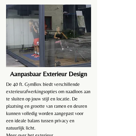
Met 30 m² biedt deze GymBox een ruime 
omgeving voor intensieve trainingen, ideaal 
voor bedrijven, sportteams of multifunctioneel 
gebruik. 

Deze container is volledig geïsoleerd en 
voorzien van verwarming en airconditioning, 
zodat je altijd in een comfortabele omgeving 
traint, ongeacht de weersomstandigheden.
Aanpasbaar Exterieur Design
De 40 ft. GymBox biedt verschillende
exterieurafwerkingsopties om naadloos aan
te sluiten op jouw stijl en locatie. De
plaatsing en grootte van ramen en deuren
kunnen volledig worden aangepast voor
een ideale balans tussen privacy en
natuurlijk licht.
Meer over het exterieur