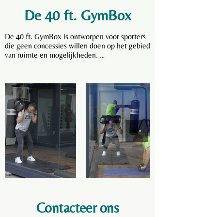
De 40 ft. GymBox
De 40 ft. GymBox is ontworpen voor sporters 
die geen concessies willen doen op het gebied 
van ruimte en mogelijkheden. 

Met zijn royale oppervlakte kan deze 
gymcontainer worden ingericht met een 
uitgebreide selectie aan fitnesstoestellen, van 
cardio-apparatuur tot krachttraining. 

De 40 ft. GymBox biedt een optimale 
fitnessomgeving met alle voorzieningen voor 
een hoogwaardige workout-ervaring.
Contacteer ons