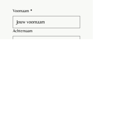
Voornaam
*
Achternaam
E-mail
*
Telefoonnummer
Bericht
Bestand uploaden