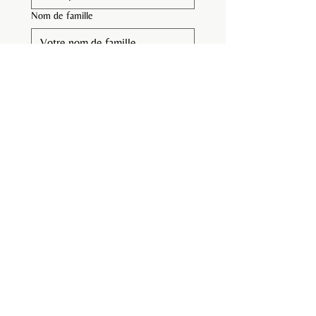
cette salle de fitness compacte.
Nom de famille
E-mail
*
Numéro de téléphone
Message
Télécharger le fichier
Maximum 5 fichiers (photo et/ou vidéo)
J'accepte les termes et 
conditions et la politique de 