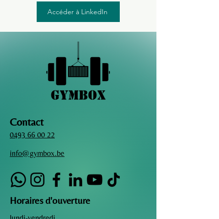
Accéder à LinkedIn
Contact
0493 66 00 22
info@gymbox.be
Horaires d'ouverture
lundi-vendredi